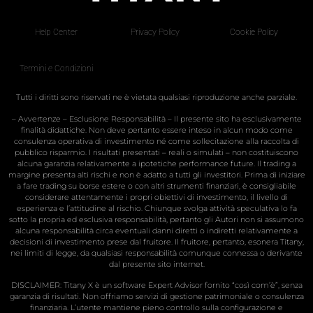
Help Center
Privacy Policy
Cookie Policy
Termini e Condizioni
Tutti i diritti sono riservati ne è vietata qualsiasi riproduzione anche parziale.
– Avvertenze – Esclusione Responsabilità – Il presente sito ha esclusivamente
finalità didattiche. Non deve pertanto essere inteso in alcun modo come
consulenza operativa di investimento né come sollecitazione alla raccolta di
pubblico risparmio. I risultati presentati – reali o simulati – non costituiscono
alcuna garanzia relativamente a ipotetiche performance future. Il trading a
margine presenta alti rischi e non è adatto a tutti gli investitori. Prima di iniziare
a fare trading su borse estere o con altri strumenti finanziari, è consigliabile
considerare attentamente i propri obiettivi di investimento, il livello di
esperienza e l’attitudine al rischio. Chiunque svolga attività speculativa lo fa
sotto la propria ed esclusiva responsabilità, pertanto gli Autori non si assumono
alcuna responsabilità circa eventuali danni diretti o indiretti relativamente a
decisioni di investimento prese dal fruitore. Il fruitore, pertanto, esonera Titany,
nei limiti di legge, da qualsiasi responsabilità comunque connessa o derivante
dal presente sito internet.
DISCLAIMER: Titany X è un software Expert Advisor fornito “così com’è”, senza
garanzia di risultati. Non offriamo servizi di gestione patrimoniale o consulenza
finanziaria. L’utente mantiene pieno controllo sulla configurazione e