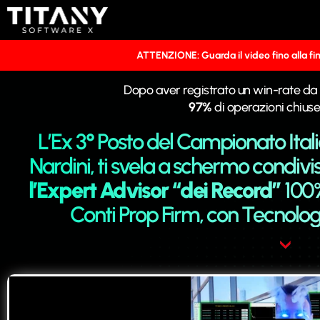
ATTENZIONE: Guarda il video fino alla fin
Dopo aver registrato un win-rate da r
97%
di operazioni chiuse
L’Ex 3° Posto del Campionato It
Nardini, ti svela a schermo condivis
l’Expert Advisor “dei Record”
100
Conti Prop Firm, con Tecnol