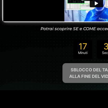
Potrai scoprire SE e COME acce
17
Minuti
Sec
SBLOCCO DEL T
ALLA FINE DEL VID