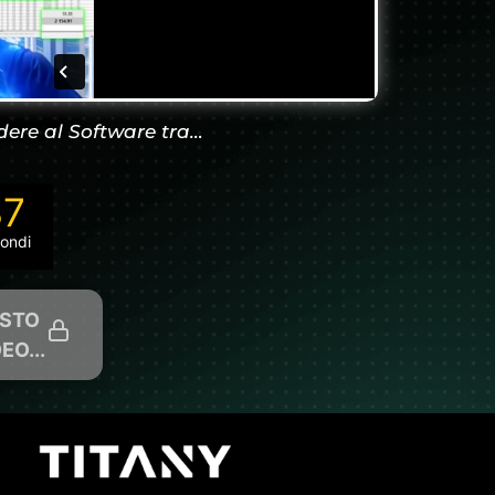
dere al Software tra…
37
ondi
ASTO
EO...