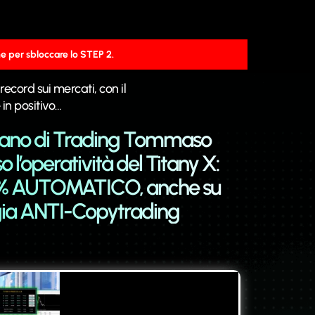
e per sbloccare lo STEP 2.
ecord sui mercati, con il
 in positivo…
aliano di Trading Tommaso
o l’operatività del Titany X:
% AUTOMATICO, anche su
ogia ANTI-Copytrading