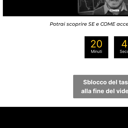
Potrai scoprire SE e COME acce
20
4
Minuti
Sec
Sblocco del ta
alla fine del vide