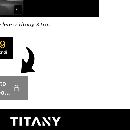
dere a Titany X tra…
9
ondi
sto
o...