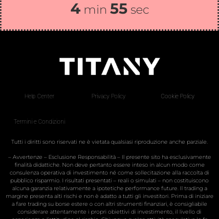
4
55
min
sec
Help Center
Privacy Policy
Cookie Policy
Termini e Condizioni
Tutti i diritti sono riservati ne è vietata qualsiasi riproduzione anche parziale.
– Avvertenze – Esclusione Responsabilità – Il presente sito ha esclusivamente
finalità didattiche. Non deve pertanto essere inteso in alcun modo come
consulenza operativa di investimento né come sollecitazione alla raccolta di
pubblico risparmio. I risultati presentati – reali o simulati – non costituiscono
alcuna garanzia relativamente a ipotetiche performance future. Il trading a
margine presenta alti rischi e non è adatto a tutti gli investitori. Prima di iniziare
a fare trading su borse estere o con altri strumenti finanziari, è consigliabile
considerare attentamente i propri obiettivi di investimento, il livello di