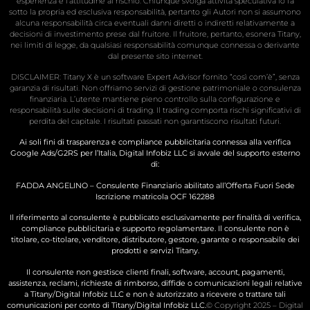
esperienza e l’attitudine al rischio. Chiunque svolga attività speculativa lo fa
sotto la propria ed esclusiva responsabilità, pertanto gli Autori non si assumono
alcuna responsabilità circa eventuali danni diretti o indiretti relativamente a
decisioni di investimento prese dal fruitore. Il fruitore, pertanto, esonera Titany,
nei limiti di legge, da qualsiasi responsabilità comunque connessa o derivante
dal presente sito internet.
DISCLAIMER: Titany X è un software Expert Advisor fornito “così com’è”, senza
garanzia di risultati. Non offriamo servizi di gestione patrimoniale o consulenza
finanziaria. L’utente mantiene pieno controllo sulla configurazione e
responsabilità sulle decisioni di trading. Il trading comporta rischi significativi di
perdita del capitale. I risultati passati non garantiscono risultati futuri.
Ai soli fini di trasparenza e compliance pubblicitaria connessa alla verifica
Google Ads/G2RS per l’Italia, Digital Infobiz LLC si avvale del supporto esterno
di:
FADDA ANGELINO – Consulente Finanziario abilitato all’Offerta Fuori Sede
Iscrizione matricola OCF 162288
Il riferimento al consulente è pubblicato esclusivamente per finalità di verifica,
compliance pubblicitaria e supporto regolamentare. Il consulente non è
titolare, co-titolare, venditore, distributore, gestore, garante o responsabile dei
prodotti e servizi Titany.
Il consulente non gestisce clienti finali, software, account, pagamenti,
assistenza, reclami, richieste di rimborso, diffide o comunicazioni legali relative
a Titany/Digital Infobiz LLC e non è autorizzato a ricevere o trattare tali
comunicazioni per conto di Titany/Digital Infobiz LLC.
© Copyright 2025 – Digital