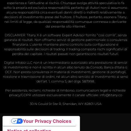
esperienza e l’attitudine al rischio. Chiunque svolga attività speculativa lo fa
sotto la propria ed esclusiva responsabilità, pertanto gli Autori non si assumono
alcuna responsabilità circa eventuali danni diretti o indiretti relativamente a
decisioni di investimento prese dal fruitore. Il fruitore, pertanto, esonera Titany,
nei limiti di legge, da qualsiasi responsabilità comunque connessa o derivante
dal presente sito internet.
DISCLAIMER: Titany X è un software Expert Advisor fornito “così com’è”, senza
garanzia di risultati. Non offriamo servizi di gestione patrimoniale o consulenza
finanziaria. L’utente mantiene pieno controllo sulla configurazione e
responsabilità sulle decisioni di trading. Il trading comporta rischi significativi di
perdita del capitale. I risultati passati non garantiscono risultati futuri.
Digital Infobiz LLC non è un intermediario autorizzato alla prestazione di servizi
di investimento e non è iscritta in alcun albo tenuto da Consob, Banca d’Italia o
OCF. Non presta consulenza in materia di investimenti, gestione di portafogli,
ricezione e trasmissione di ordini, né alcun altro servizio di investimento ai sensi
dell’art. 1, comma 5, del d.lgs. 58/1998.
Per assistenza, reclami, richieste di rimborso, comunicazioni legali e richieste
privacy/GDPR utilizzare esclusivamente il canale ufficiale:
info@titany.co
30 N Gould St Ste R, Sheridan, WY 82801 USA
Your Privacy Choices
Notice at collection