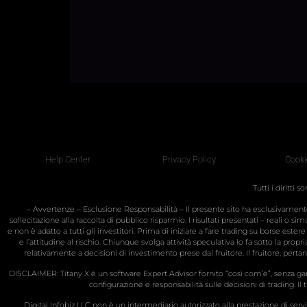
Help Center
Privacy Policy
Cooki
Tutti i diritti 
– Avvertenze – Esclusione Responsabilità – Il presente sito ha esclusivame
sollecitazione alla raccolta di pubblico risparmio. I risultati presentati – reali o 
e non è adatto a tutti gli investitori. Prima di iniziare a fare trading su borse ester
e l’attitudine al rischio. Chiunque svolga attività speculativa lo fa sotto la prop
relativamente a decisioni di investimento prese dal fruitore. Il fruitore, pert
DISCLAIMER: Titany X è un software Expert Advisor fornito “così com’è”, senza gara
configurazione e responsabilità sulle decisioni di trading. Il tr
Digital Infobiz LLC non è un intermediario autorizzato alla prestazione di serv