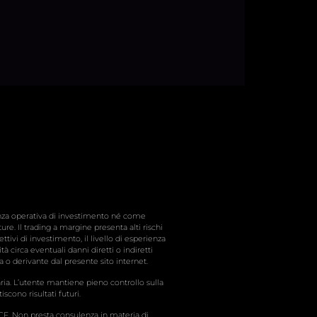
enza operativa di investimento né come
ure. Il trading a margine presenta alti rischi
ttivi di investimento, il livello di esperienza
à circa eventuali danni diretti o indiretti
a o derivante dal presente sito internet.
ria. L’utente mantiene pieno controllo sulla
iscono risultati futuri.
 OCF. Non presta consulenza in materia di