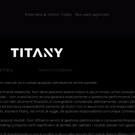
Riservato ai clienti Titany · Non sarà registrato
e Policy
Termini e Condizioni
sono riservati ne è vietata qualsiasi riproduzione anche parziale.
nte finalità didattiche. Non deve pertanto essere inteso in alcun modo come consul
simulati – non costituiscono alcuna garanzia relativamente a ipotetiche performance fut
e o con altri strumenti finanziari, è consigliabile considerare attentamente i propri obie
ria ed esclusiva responsabilità, pertanto gli Autori non si assumono alcuna responsabilit
anto, esonera Titany, nei limiti di legge, da qualsiasi responsabilità comunque conness
nzia di risultati. Non offriamo servizi di gestione patrimoniale o consulenza finanzia
ading comporta rischi significativi di perdita del capitale. I risultati passati non garant
izi di investimento e non è iscritta in alcun albo tenuto da Consob, Banca d’Italia o