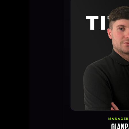
MANAGER
GianP