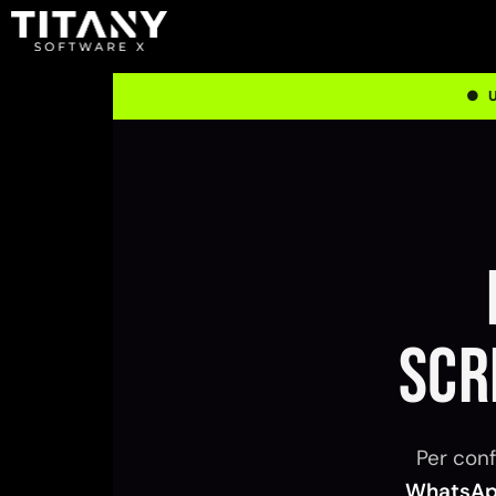
● 
scr
Per conf
WhatsA