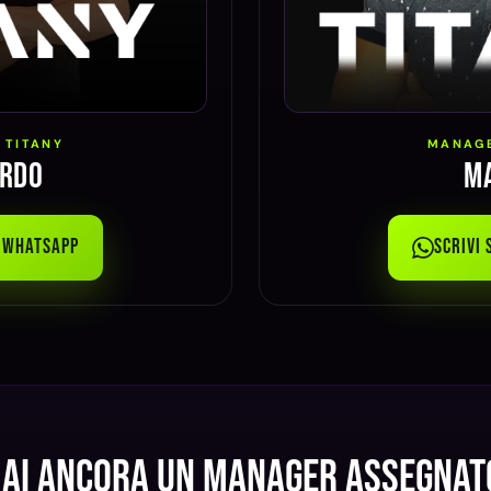
 TITANY
MANAGE
rdo
M
u WhatsApp
Scrivi
ai ancora un manager assegnat