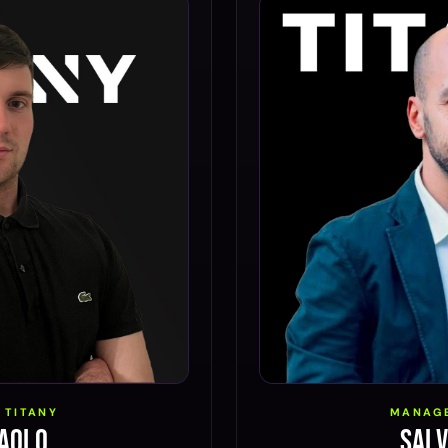
 TITANY
MANAGE
aolo
Sal