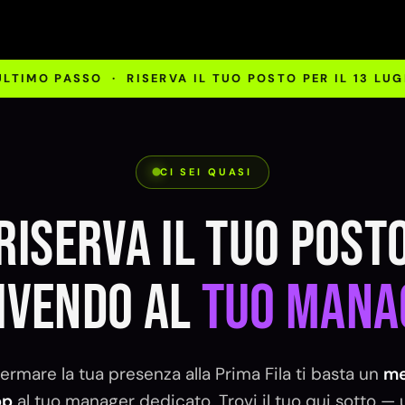
ULTIMO PASSO · RISERVA IL TUO POSTO PER IL 13 LUG
CI SEI QUASI
Riserva il tuo post
ivendo al
tuo mana
ermare la tua presenza alla Prima Fila ti basta un
me
pp
al tuo manager dedicato. Trovi il tuo qui sotto — un