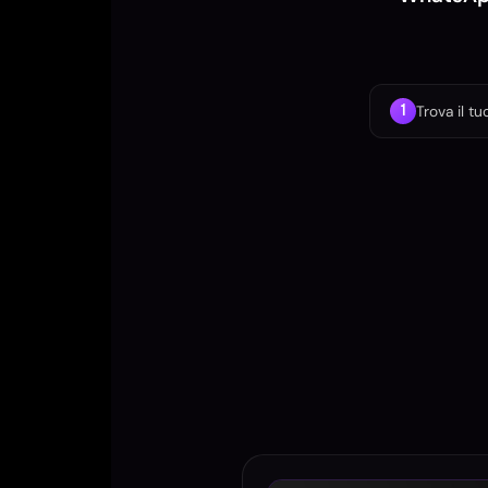
1
Trova il t