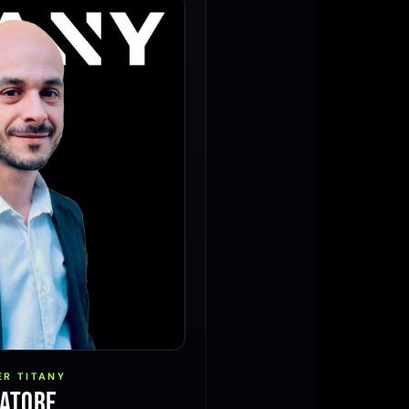
R TITANY
vatore