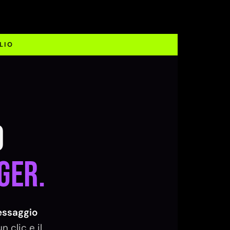
LIO
o
ger.
ssaggio
 clic e il