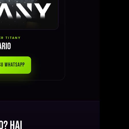
R TITANY
ario
 su WhatsApp
o? Hai