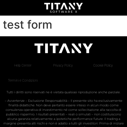
test form
Help Center
Privacy Policy
Cookie Policy
Termini e Condizioni
Tutti i diritti sono riservati ne è vietata qualsiasi riproduzione anche parziale.
– Avvertenze – Esclusione Responsabilità – Il presente sito ha esclusivamente
finalità didattiche. Non deve pertanto essere inteso in alcun modo come
consulenza operativa di investimento né come sollecitazione alla raccolta di
pubblico risparmio. I risultati presentati – reali o simulati – non costituiscono
alcuna garanzia relativamente a ipotetiche performance future. Il trading a
margine presenta alti rischi e non è adatto a tutti gli investitori. Prima di iniziare