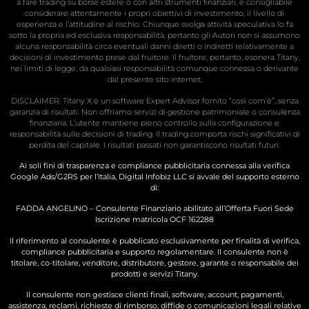
a fare trading su borse estere o con altri strumenti finanziari, è consigliabile
considerare attentamente i propri obiettivi di investimento, il livello di
esperienza e l’attitudine al rischio. Chiunque svolga attività speculativa lo fa
sotto la propria ed esclusiva responsabilità, pertanto gli Autori non si assumono
alcuna responsabilità circa eventuali danni diretti o indiretti relativamente a
decisioni di investimento prese dal fruitore. Il fruitore, pertanto, esonera Titany,
nei limiti di legge, da qualsiasi responsabilità comunque connessa o derivante
dal presente sito internet.
DISCLAIMER: Titany X è un software Expert Advisor fornito “così com’è”, senza
garanzia di risultati. Non offriamo servizi di gestione patrimoniale o consulenza
finanziaria. L’utente mantiene pieno controllo sulla configurazione e
responsabilità sulle decisioni di trading. Il trading comporta rischi significativi di
perdita del capitale. I risultati passati non garantiscono risultati futuri.
Ai soli fini di trasparenza e compliance pubblicitaria connessa alla verifica
Google Ads/G2RS per l’Italia, Digital Infobiz LLC si avvale del supporto esterno
di:
FADDA ANGELINO – Consulente Finanziario abilitato all’Offerta Fuori Sede
Iscrizione matricola OCF 162288
Il riferimento al consulente è pubblicato esclusivamente per finalità di verifica,
compliance pubblicitaria e supporto regolamentare. Il consulente non è
titolare, co-titolare, venditore, distributore, gestore, garante o responsabile dei
prodotti e servizi Titany.
Il consulente non gestisce clienti finali, software, account, pagamenti,
assistenza, reclami, richieste di rimborso, diffide o comunicazioni legali relative