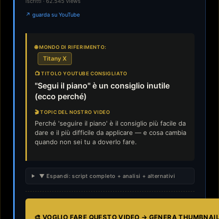
iscritti · 62.545 views
↗ guarda su YouTube
🌐 MONDO DI RIFERIMENTO:
Titany X
📺 TITOLO YOUTUBE CONSIGLIATO
"Segui il piano" è un consiglio inutile
(ecco perché)
🎬 TOPIC DEL NOSTRO VIDEO
Perché 'seguire il piano' è il consiglio più facile da
dare e il più difficile da applicare — e cosa cambia
quando non sei tu a doverlo fare.
▼ Espandi: script completo + analisi + alternativi
🎨 VOGLIO FARE QUESTO VIDEO → GENERA THUMBNAI