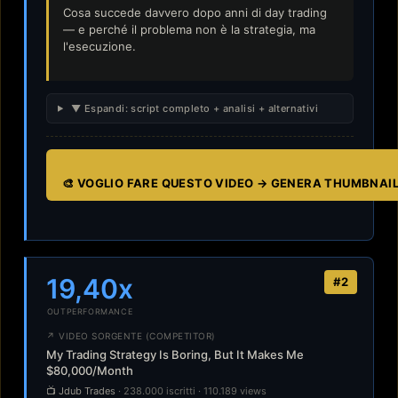
Cosa succede davvero dopo anni di day trading
— e perché il problema non è la strategia, ma
l'esecuzione.
▼ Espandi: script completo + analisi + alternativi
🎨 VOGLIO FARE QUESTO VIDEO → GENERA THUMBNAI
19,40x
#2
OUTPERFORMANCE
↗ VIDEO SORGENTE (COMPETITOR)
My Trading Strategy Is Boring, But It Makes Me
$80,000/Month
📺 Jdub Trades
· 238.000 iscritti · 110.189 views