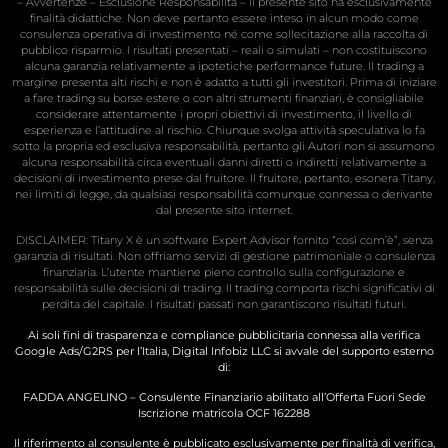
– Avvertenze – Esclusione Responsabilità – Il presente sito ha esclusivamente
finalità didattiche. Non deve pertanto essere inteso in alcun modo come
consulenza operativa di investimento né come sollecitazione alla raccolta di
pubblico risparmio. I risultati presentati – reali o simulati – non costituiscono
alcuna garanzia relativamente a ipotetiche performance future. Il trading a
margine presenta alti rischi e non è adatto a tutti gli investitori. Prima di iniziare
a fare trading su borse estere o con altri strumenti finanziari, è consigliabile
considerare attentamente i propri obiettivi di investimento, il livello di
esperienza e l’attitudine al rischio. Chiunque svolga attività speculativa lo fa
sotto la propria ed esclusiva responsabilità, pertanto gli Autori non si assumono
alcuna responsabilità circa eventuali danni diretti o indiretti relativamente a
decisioni di investimento prese dal fruitore. Il fruitore, pertanto, esonera Titany,
nei limiti di legge, da qualsiasi responsabilità comunque connessa o derivante
dal presente sito internet.
DISCLAIMER: Titany X è un software Expert Advisor fornito “così com’è”, senza
garanzia di risultati. Non offriamo servizi di gestione patrimoniale o consulenza
finanziaria. L’utente mantiene pieno controllo sulla configurazione e
responsabilità sulle decisioni di trading. Il trading comporta rischi significativi di
perdita del capitale. I risultati passati non garantiscono risultati futuri.
Ai soli fini di trasparenza e compliance pubblicitaria connessa alla verifica
Google Ads/G2RS per l’Italia, Digital Infobiz LLC si avvale del supporto esterno
di:
FADDA ANGELINO – Consulente Finanziario abilitato all’Offerta Fuori Sede
Iscrizione matricola OCF 162288
Il riferimento al consulente è pubblicato esclusivamente per finalità di verifica,