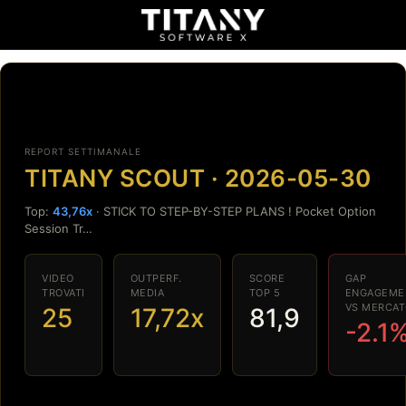
REPORT SETTIMANALE
TITANY SCOUT · 2026-05-30
Top:
43,76x
· STICK TO STEP-BY-STEP PLANS ! Pocket Option
Session Tr…
VIDEO
OUTPERF.
SCORE
GAP
TROVATI
MEDIA
TOP 5
ENGAGEME
VS MERCAT
25
17,72x
81,9
-2.1