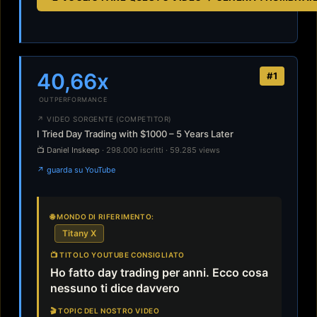
40,66x
#1
OUTPERFORMANCE
↗ VIDEO SORGENTE (COMPETITOR)
I Tried Day Trading with $1000 – 5 Years Later
📺 Daniel Inskeep
· 298.000 iscritti · 59.285 views
↗ guarda su YouTube
🌐 MONDO DI RIFERIMENTO:
Titany X
📺 TITOLO YOUTUBE CONSIGLIATO
Ho fatto day trading per anni. Ecco cosa
nessuno ti dice davvero
🎬 TOPIC DEL NOSTRO VIDEO