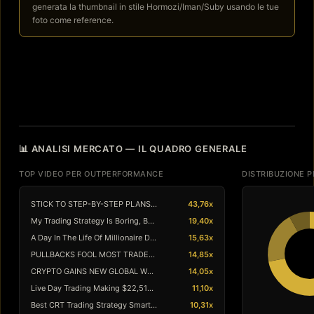
generata la thumbnail in stile Hormozi/Iman/Suby usando le tue
foto come reference.
📊 ANALISI MERCATO — IL QUADRO GENERALE
TOP VIDEO PER OUTPERFORMANCE
DISTRIBUZIONE 
STICK TO STEP-BY-STEP PLANS ! Pocket …
43,76x
My Trading Strategy Is Boring, But It…
19,40x
A Day In The Life Of Millionaire Day …
15,63x
PULLBACKS FOOL MOST TRADERS ! Binary …
14,85x
CRYPTO GAINS NEW GLOBAL WEIGHT ! Cryp…
14,05x
Live Day Trading Making $22,512 (HOW …
11,10x
Best CRT Trading Strategy Smart Money…
10,31x