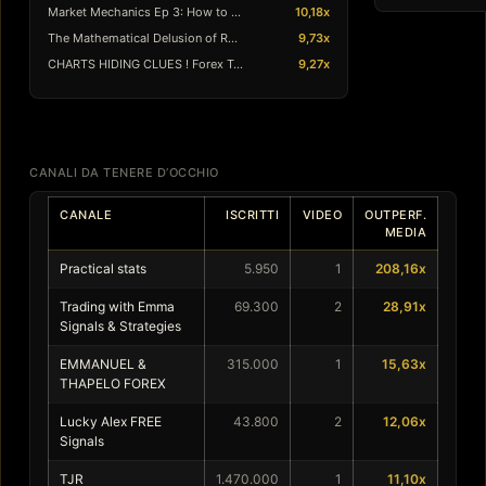
Market Mechanics Ep 3: How to Trade F…
10,18x
The Mathematical Delusion of Retail T…
9,73x
CHARTS HIDING CLUES ! Forex Trading S…
9,27x
CANALI DA TENERE D’OCCHIO
CANALE
ISCRITTI
VIDEO
OUTPERF.
MEDIA
Practical stats
5.950
1
208,16x
Trading with Emma
69.300
2
28,91x
Signals & Strategies
EMMANUEL &
315.000
1
15,63x
THAPELO FOREX
Lucky Alex FREE
43.800
2
12,06x
Signals
TJR
1.470.000
1
11,10x