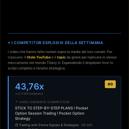
⚡ I COMPETITOR ESPLOSIVI DELLA SETTIMANA
I video che hanno fatto numeri sopra la media del loro canale. Per
ciascuno: il
titolo YouTube
e il
topic
da girare per replicare lo stesso
meccanismo nel mondo Titany X. Espandendo il dropdown trovi lo
script completo e l’analisi strategica.
43,76x
#0
OUTPERFORMANCE
↗ VIDEO SORGENTE (COMPETITOR)
STICK TO STEP-BY-STEP PLANS ! Pocket
Option Session Trading ! Pocket Option
Strategy
📺 Trading with Emma Signals & Strategies
· 69.300