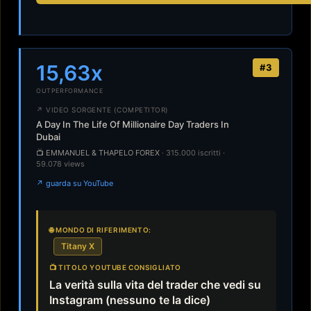
15,63x
#3
OUTPERFORMANCE
↗ VIDEO SORGENTE (COMPETITOR)
A Day In The Life Of Millionaire Day Traders In
Dubai
📺 EMMANUEL & THAPELO FOREX
· 315.000 iscritti ·
59.078 views
↗ guarda su YouTube
🌐 MONDO DI RIFERIMENTO:
Titany X
📺 TITOLO YOUTUBE CONSIGLIATO
La verità sulla vita del trader che vedi su
Instagram (nessuno te la dice)