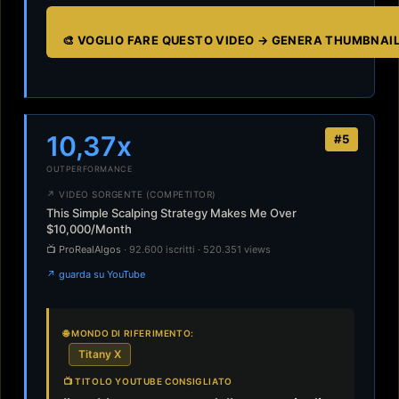
🎨 VOGLIO FARE QUESTO VIDEO → GENERA THUMBNAI
10,37x
#5
OUTPERFORMANCE
↗ VIDEO SORGENTE (COMPETITOR)
This Simple Scalping Strategy Makes Me Over
$10,000/Month
📺 ProRealAlgos
· 92.600 iscritti · 520.351 views
↗ guarda su YouTube
🌐 MONDO DI RIFERIMENTO:
Titany X
📺 TITOLO YOUTUBE CONSIGLIATO