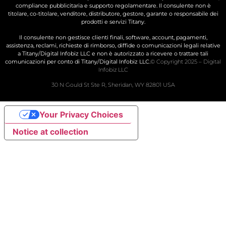
compliance pubblicitaria e supporto regolamentare. Il consulente non è
titolare, co-titolare, venditore, distributore, gestore, garante o responsabile dei
prodotti e servizi Titany.
Il consulente non gestisce clienti finali, software, account, pagamenti,
assistenza, reclami, richieste di rimborso, diffide o comunicazioni legali relative
a Titany/Digital Infobiz LLC e non è autorizzato a ricevere o trattare tali
comunicazioni per conto di Titany/Digital Infobiz LLC.
© Copyright 2025 – Digital
Infobiz LLC
30 N Gould St Ste R, Sheridan, WY 82801 USA
Your Privacy Choices
Notice at collection