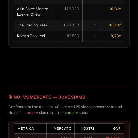
Asia Forex Mentor –
146.000
1
10,31x
Ezekiel Chew
The Trading Geek
1.620.000
1
10,18x
Roman Paolucci
82.500
1
9,73x
🎯 NOI VS MERCATO — DOVE SIAMO
Confronto tra i nostri ultimi 40 video e i 25 video competitor trovati.
Numeri in
rosso
= siamo sotto. In
verde
= sopra.
METRICA
MERCATO
NOSTRI
GAP