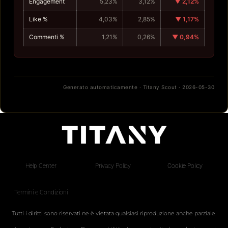
Engagement
5,23%
3,12%
▼ 2,12%
Like %
4,03%
2,85%
▼ 1,17%
Commenti %
1,21%
0,26%
▼ 0,94%
Generato automaticamente · Titany Scout · 2026-05-30
Help Center
Privacy Policy
Cookie Policy
Termini e Condizioni
Tutti i diritti sono riservati ne è vietata qualsiasi riproduzione anche parziale.