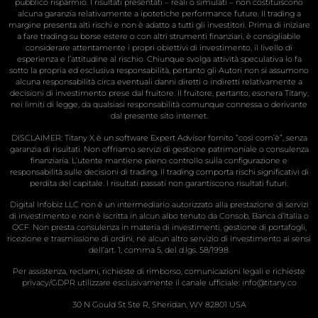
pubblico risparmio. I risultati presentati – reali o simulati – non costituiscono
alcuna garanzia relativamente a ipotetiche performance future. Il trading a
margine presenta alti rischi e non è adatto a tutti gli investitori. Prima di iniziare
a fare trading su borse estere o con altri strumenti finanziari, è consigliabile
considerare attentamente i propri obiettivi di investimento, il livello di
esperienza e l’attitudine al rischio. Chiunque svolga attività speculativa lo fa
sotto la propria ed esclusiva responsabilità, pertanto gli Autori non si assumono
alcuna responsabilità circa eventuali danni diretti o indiretti relativamente a
decisioni di investimento prese dal fruitore. Il fruitore, pertanto, esonera Titany,
nei limiti di legge, da qualsiasi responsabilità comunque connessa o derivante
dal presente sito internet.
DISCLAIMER: Titany X è un software Expert Advisor fornito “così com’è”, senza
garanzia di risultati. Non offriamo servizi di gestione patrimoniale o consulenza
finanziaria. L’utente mantiene pieno controllo sulla configurazione e
responsabilità sulle decisioni di trading. Il trading comporta rischi significativi di
perdita del capitale. I risultati passati non garantiscono risultati futuri.
Digital Infobiz LLC non è un intermediario autorizzato alla prestazione di servizi
di investimento e non è iscritta in alcun albo tenuto da Consob, Banca d’Italia o
OCF. Non presta consulenza in materia di investimenti, gestione di portafogli,
ricezione e trasmissione di ordini, né alcun altro servizio di investimento ai sensi
dell’art. 1, comma 5, del d.lgs. 58/1998.
Per assistenza, reclami, richieste di rimborso, comunicazioni legali e richieste
privacy/GDPR utilizzare esclusivamente il canale ufficiale:
info@titany.co
30 N Gould St Ste R, Sheridan, WY 82801 USA