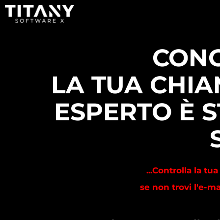
CONG
LA TUA CHI
ESPERTO È 
...Controlla la t
se non trovi l'e-mai