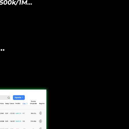
/500k/1M
…
o…