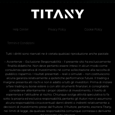
Help Center
Privacy Policy
Cookie Policy
Termini e Condizioni
Tutti i diritti sono riservati ne è vietata qualsiasi riproduzione anche parziale.
– Avvertenze – Esclusione Responsabilità – Il presente sito ha esclusivamente
finalità didattiche. Non deve pertanto essere inteso in alcun modo come
consulenza operativa di investimento né come sollecitazione alla raccolta di
pubblico risparmio. I risultati presentati – reali o simulati – non costituiscono
alcuna garanzia relativamente a ipotetiche performance future. Il trading a
margine presenta alti rischi e non è adatto a tutti gli investitori. Prima di iniziare
a fare trading su borse estere o con altri strumenti finanziari, è consigliabile
considerare attentamente i propri obiettivi di investimento, il livello di
esperienza e l’attitudine al rischio. Chiunque svolga attività speculativa lo fa
sotto la propria ed esclusiva responsabilità, pertanto gli Autori non si assumono
alcuna responsabilità circa eventuali danni diretti o indiretti relativamente a
decisioni di investimento prese dal fruitore. Il fruitore, pertanto, esonera Titany,
nei limiti di legge, da qualsiasi responsabilità comunque connessa o derivante
dal presente sito internet.