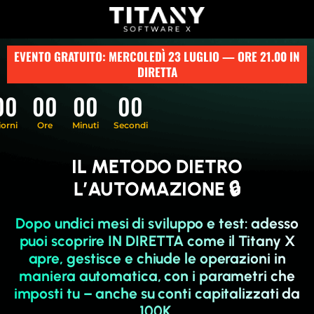
EVENTO GRATUITO: MERCOLEDÌ 23 LUGLIO — ORE 21.00 IN
DIRETTA
00
00
00
00
iorni
Ore
Minuti
Secondi
IL METODO DIETRO
L’AUTOMAZIONE 🔒
Dopo undici mesi di sviluppo e test: adesso
puoi scoprire IN DIRETTA come il Titany X
apre, gestisce e chiude le operazioni in
maniera automatica, con i parametri che
imposti tu – anche su conti capitalizzati da
100K.