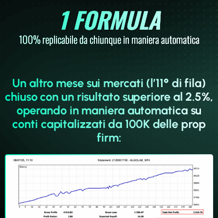
1
 FORMULA
100% replicabile da chiunque in maniera automatica
Un altro mese sui mercati (l’11° di fila)
chiuso con un risultato superiore al 2.5%,
operando in maniera automatica su
conti capitalizzati da 100K delle prop
firm: