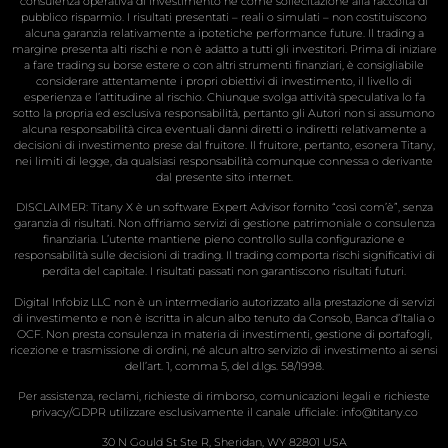
consulenza operativa di investimento né come sollecitazione alla raccolta di
pubblico risparmio. I risultati presentati – reali o simulati – non costituiscono
alcuna garanzia relativamente a ipotetiche performance future. Il trading a
margine presenta alti rischi e non è adatto a tutti gli investitori. Prima di iniziare
a fare trading su borse estere o con altri strumenti finanziari, è consigliabile
considerare attentamente i propri obiettivi di investimento, il livello di
esperienza e l’attitudine al rischio. Chiunque svolga attività speculativa lo fa
sotto la propria ed esclusiva responsabilità, pertanto gli Autori non si assumono
alcuna responsabilità circa eventuali danni diretti o indiretti relativamente a
decisioni di investimento prese dal fruitore. Il fruitore, pertanto, esonera Titany,
nei limiti di legge, da qualsiasi responsabilità comunque connessa o derivante
dal presente sito internet.
DISCLAIMER: Titany X è un software Expert Advisor fornito “così com’è”, senza
garanzia di risultati. Non offriamo servizi di gestione patrimoniale o consulenza
finanziaria. L’utente mantiene pieno controllo sulla configurazione e
responsabilità sulle decisioni di trading. Il trading comporta rischi significativi di
perdita del capitale. I risultati passati non garantiscono risultati futuri.
Digital Infobiz LLC non è un intermediario autorizzato alla prestazione di servizi
di investimento e non è iscritta in alcun albo tenuto da Consob, Banca d’Italia o
OCF. Non presta consulenza in materia di investimenti, gestione di portafogli,
ricezione e trasmissione di ordini, né alcun altro servizio di investimento ai sensi
dell’art. 1, comma 5, del d.lgs. 58/1998.
Per assistenza, reclami, richieste di rimborso, comunicazioni legali e richieste
privacy/GDPR utilizzare esclusivamente il canale ufficiale:
info@titany.co
30 N Gould St Ste R, Sheridan, WY 82801 USA