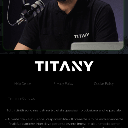
Help Center
Privacy Policy
Cookie Policy
Termini e Condizioni
Tutti i diritti sono riservati ne è vietata qualsiasi riproduzione anche parziale.
– Avvertenze – Esclusione Responsabilità – Il presente sito ha esclusivamente
finalità didattiche. Non deve pertanto essere inteso in alcun modo come