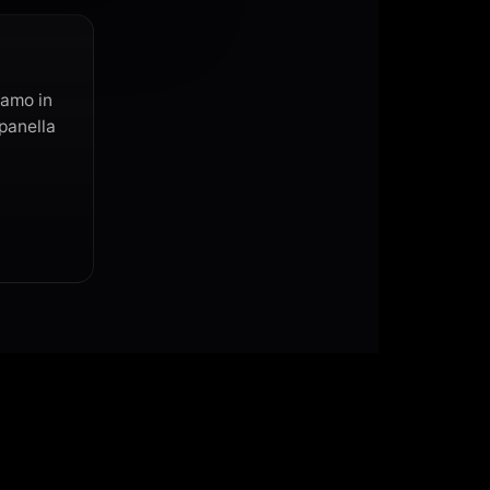
iamo in
mpanella