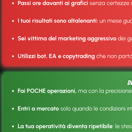
Passi ore davanti ai grafici
senza certezze su
I tuoi risultati sono altalenanti:
un mese guad
Sei vittima del marketing aggressivo
dei gu
Utilizzi bot, EA e copytrading
che non porta r
DO
Fai POCHE operazioni,
ma con la precisione 
Entri a mercato
solo quando le condizioni i
La tua operatività diventa ripetibile
: le st