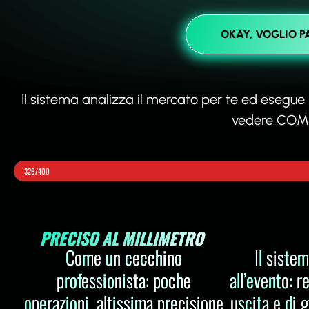
OKAY, VOGLIO P
Il sistema analizza il mercato per te ed esegue le
vedere COME 
326/400
PRECISO AL MILLIMETRO 
Come un cecchino
Il sistem
professionista: poche
all’evento: r
operazioni, altissima precisione
uscita e di g