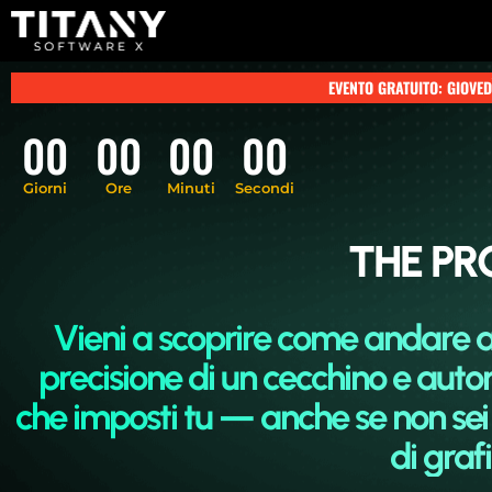
EVENTO GRATUITO: GIOVEDÌ
00
00
00
00
Giorni
Ore
Minuti
Secondi
THE PR
Vieni a scoprire come andare a
precisione di un cecchino e aut
che imposti tu — anche se non sei e
di graf