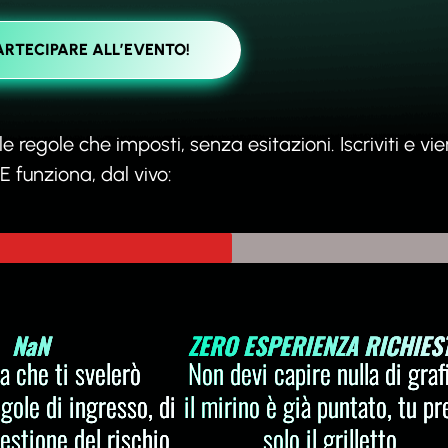
ARTECIPARE ALL’EVENTO!
 regole che imposti, senza esitazioni. Iscriviti e vie
funziona, dal vivo:
NaN
ZERO ESPERIENZA RICHIES
a che ti svelerò
Non devi capire nulla di grafi
egole di ingresso, di
il mirino è già puntato, tu p
estione del rischio.
solo il grilletto