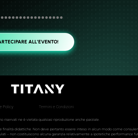
ARTECIPARE ALL’EVENTO!
e Policy
Termini e Condizioni
sono riservati ne è vietata qualsiasi riproduzione anche parziale.
nte finalità didattiche. Non deve pertanto essere inteso in alcun modo come consul
simulati – non costituiscono alcuna garanzia relativamente a ipotetiche performance fut