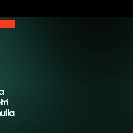
a
tri
ulla