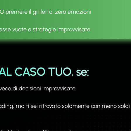
premere il grilletto, zero emozioni
sse vuote e strategie improvvisate
 AL CASO TUO, se:
ece di decisioni improvvisate
ading, ma ti sei ritrovato solamente con meno soldi 