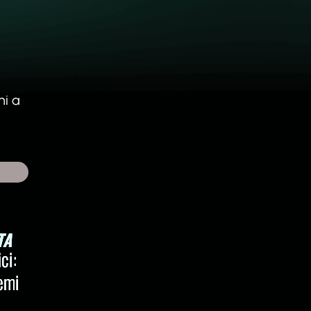
ni a
TA 
ci:
remi