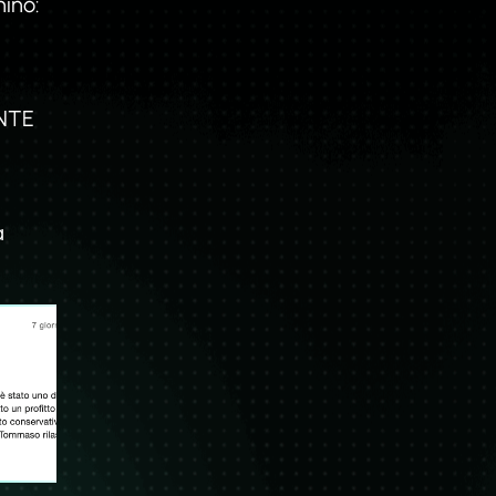
hino:
ENTE
à