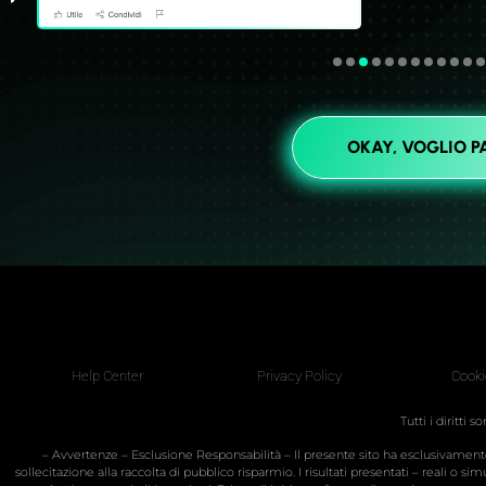
OKAY, VOGLIO P
Help Center
Privacy Policy
Cooki
Tutti i diritti 
– Avvertenze – Esclusione Responsabilità – Il presente sito ha esclusivame
sollecitazione alla raccolta di pubblico risparmio. I risultati presentati – reali o 