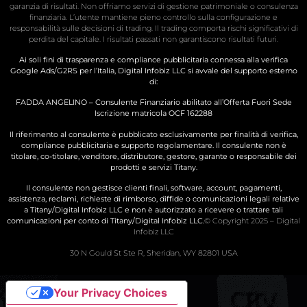
garanzia di risultati. Non offriamo servizi di gestione patrimoniale o consulenza
finanziaria. L’utente mantiene pieno controllo sulla configurazione e
responsabilità sulle decisioni di trading. Il trading comporta rischi significativi di
perdita del capitale. I risultati passati non garantiscono risultati futuri.
Ai soli fini di trasparenza e compliance pubblicitaria connessa alla verifica
Google Ads/G2RS per l’Italia, Digital Infobiz LLC si avvale del supporto esterno
di:
FADDA ANGELINO – Consulente Finanziario abilitato all’Offerta Fuori Sede
Iscrizione matricola OCF 162288
Il riferimento al consulente è pubblicato esclusivamente per finalità di verifica,
compliance pubblicitaria e supporto regolamentare. Il consulente non è
titolare, co-titolare, venditore, distributore, gestore, garante o responsabile dei
prodotti e servizi Titany.
Il consulente non gestisce clienti finali, software, account, pagamenti,
assistenza, reclami, richieste di rimborso, diffide o comunicazioni legali relative
a Titany/Digital Infobiz LLC e non è autorizzato a ricevere o trattare tali
comunicazioni per conto di Titany/Digital Infobiz LLC.
© Copyright 2025 – Digital
Infobiz LLC
30 N Gould St Ste R, Sheridan, WY 82801 USA
Your Privacy Choices