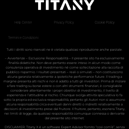
Help Center
Privacy Policy
Cookie Policy
Termini e Condizioni
Tutti i diritti sono riservati ne è vietata qualsiasi riproduzione anche parziale.
– Avvertenze – Esclusione Responsabilità – Il presente sito ha esclusivamente
finalità didattiche. Non deve pertanto essere inteso in alcun modo come
consulenza operativa di investimento né come sollecitazione alla raccolta di
pubblico risparmio. I risultati presentati – reali o simulati – non costituiscono
alcuna garanzia relativamente a ipotetiche performance future. Il trading a
margine presenta alti rischi e non è adatto a tutti gli investitori. Prima di iniziare
a fare trading su borse estere o con altri strumenti finanziari, è consigliabile
considerare attentamente i propri obiettivi di investimento, il livello di
esperienza e l’attitudine al rischio. Chiunque svolga attività speculativa lo fa
sotto la propria ed esclusiva responsabilità, pertanto gli Autori non si assumono
alcuna responsabilità circa eventuali danni diretti o indiretti relativamente a
decisioni di investimento prese dal fruitore. Il fruitore, pertanto, esonera Titany,
nei limiti di legge, da qualsiasi responsabilità comunque connessa o derivante
dal presente sito internet.
DISCLAIMER: Titany X è un software Expert Advisor fornito “così com’è”, senza