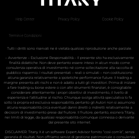
Help Center
Privacy Policy
Cookie Policy
Termini e Condizioni
Tutti i diritti sono riservati ne è vietata qualsiasi riproduzione anche parziale.
– Avvertenze – Esclusione Responsabilità – Il presente sito ha esclusivamente
finalità didattiche. Non deve pertanto essere inteso in alcun modo come
consulenza operativa di investimento né come sollecitazione alla raccolta di
pubblico risparmio. I risultati presentati – reali o simulati – non costituiscono
alcuna garanzia relativamente a ipotetiche performance future. Il trading a
margine presenta alti rischi e non è adatto a tutti gli investitori. Prima di iniziare
a fare trading su borse estere o con altri strumenti finanziari, è consigliabile
considerare attentamente i propri obiettivi di investimento, il livello di
esperienza e l’attitudine al rischio. Chiunque svolga attività speculativa lo fa
sotto la propria ed esclusiva responsabilità, pertanto gli Autori non si assumono
alcuna responsabilità circa eventuali danni diretti o indiretti relativamente a
decisioni di investimento prese dal fruitore. Il fruitore, pertanto, esonera Titany,
nei limiti di legge, da qualsiasi responsabilità comunque connessa o derivante
dal presente sito internet.
DISCLAIMER: Titany X è un software Expert Advisor fornito “così com’è”, senza
garanzia di risultati. Non offriamo servizi di gestione patrimoniale o consulenza