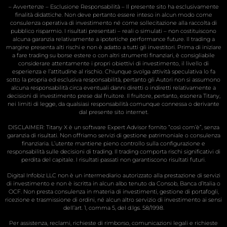
– Avvertenze – Esclusione Responsabilità – Il presente sito ha esclusivamente
finalità didattiche. Non deve pertanto essere inteso in alcun modo come
consulenza operativa di investimento né come sollecitazione alla raccolta di
pubblico risparmio. I risultati presentati – reali o simulati – non costituiscono
alcuna garanzia relativamente a ipotetiche performance future. Il trading a
margine presenta alti rischi e non è adatto a tutti gli investitori. Prima di iniziare
a fare trading su borse estere o con altri strumenti finanziari, è consigliabile
considerare attentamente i propri obiettivi di investimento, il livello di
esperienza e l’attitudine al rischio. Chiunque svolga attività speculativa lo fa
sotto la propria ed esclusiva responsabilità, pertanto gli Autori non si assumono
alcuna responsabilità circa eventuali danni diretti o indiretti relativamente a
decisioni di investimento prese dal fruitore. Il fruitore, pertanto, esonera Titany,
nei limiti di legge, da qualsiasi responsabilità comunque connessa o derivante
dal presente sito internet.
DISCLAIMER: Titany X è un software Expert Advisor fornito “così com’è”, senza
garanzia di risultati. Non offriamo servizi di gestione patrimoniale o consulenza
finanziaria. L’utente mantiene pieno controllo sulla configurazione e
responsabilità sulle decisioni di trading. Il trading comporta rischi significativi di
perdita del capitale. I risultati passati non garantiscono risultati futuri.
Digital Infobiz LLC non è un intermediario autorizzato alla prestazione di servizi
di investimento e non è iscritta in alcun albo tenuto da Consob, Banca d’Italia o
OCF. Non presta consulenza in materia di investimenti, gestione di portafogli,
ricezione e trasmissione di ordini, né alcun altro servizio di investimento ai sensi
dell’art. 1, comma 5, del d.lgs. 58/1998.
Per assistenza, reclami, richieste di rimborso, comunicazioni legali e richieste