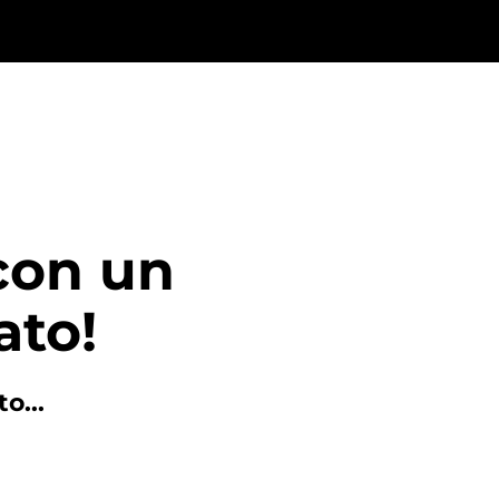
con un
ato!
o...