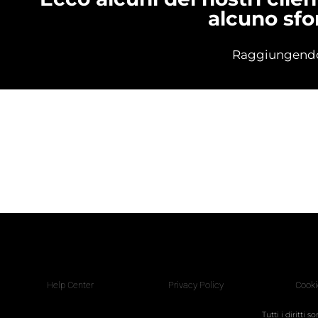
alcuno sfo
Raggiungendo 
Help Center
Privacy Policy
Cooki
Tutti i diritti 