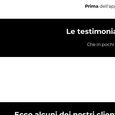
Prima
dell'a
Le testimonia
Che in pochi 
Ecco alcuni dei nostri clie