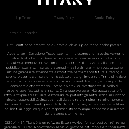
Help Center
Privacy Policy
Cookie Policy
Termini e Condizioni
Tutti i diritti sono riservati ne è vietata qualsiasi riproduzione anche parziale.
– Avvertenze – Esclusione Responsabilità – Il presente sito ha esclusivamente
finalità didattiche. Non deve pertanto essere inteso in alcun modo come
consulenza operativa di investimento né come sollecitazione alla raccolta di
pubblico risparmio. I risultati presentati – reali o simulati – non costituiscono
alcuna garanzia relativamente a ipotetiche performance future. Il trading a
margine presenta alti rischi e non è adatto a tutti gli investitori. Prima di iniziare
a fare trading su borse estere o con altri strumenti finanziari, è consigliabile
considerare attentamente i propri obiettivi di investimento, il livello di
esperienza e l’attitudine al rischio. Chiunque svolga attività speculativa lo fa
sotto la propria ed esclusiva responsabilità, pertanto gli Autori non si assumono
alcuna responsabilità circa eventuali danni diretti o indiretti relativamente a
decisioni di investimento prese dal fruitore. Il fruitore, pertanto, esonera Titany,
nei limiti di legge, da qualsiasi responsabilità comunque connessa o derivante
dal presente sito internet.
DISCLAIMER: Titany X è un software Expert Advisor fornito “così com’è”, senza
garanzia di risultati. Non offriamo servizi di gestione patrimoniale o consulenza