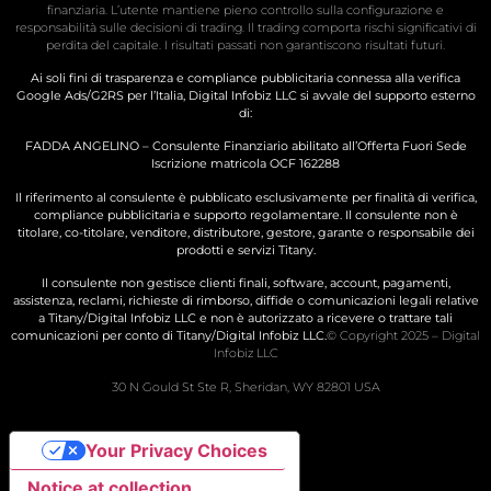
finanziaria. L’utente mantiene pieno controllo sulla configurazione e
responsabilità sulle decisioni di trading. Il trading comporta rischi significativi di
perdita del capitale. I risultati passati non garantiscono risultati futuri.
Ai soli fini di trasparenza e compliance pubblicitaria connessa alla verifica
Google Ads/G2RS per l’Italia, Digital Infobiz LLC si avvale del supporto esterno
di:
FADDA ANGELINO – Consulente Finanziario abilitato all’Offerta Fuori Sede
Iscrizione matricola OCF 162288
Il riferimento al consulente è pubblicato esclusivamente per finalità di verifica,
compliance pubblicitaria e supporto regolamentare. Il consulente non è
titolare, co-titolare, venditore, distributore, gestore, garante o responsabile dei
prodotti e servizi Titany.
Il consulente non gestisce clienti finali, software, account, pagamenti,
assistenza, reclami, richieste di rimborso, diffide o comunicazioni legali relative
a Titany/Digital Infobiz LLC e non è autorizzato a ricevere o trattare tali
comunicazioni per conto di Titany/Digital Infobiz LLC.
© Copyright 2025 – Digital
Infobiz LLC
30 N Gould St Ste R, Sheridan, WY 82801 USA
Your Privacy Choices
Notice at collection