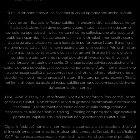
Tutti i diritti sono riservati ne è vietata qualsiasi riproduzione anche parziale.
– Avvertenze – Esclusione Responsabilità – Il presente sito ha esclusivamente
finalità didattiche. Non deve pertanto essere inteso in alcun modo come
consulenza operativa di investimento né come sollecitazione alla raccolta di
pubblico risparmio. I risultati presentati – reali o simulati – non costituiscono
alcuna garanzia relativamente a ipotetiche performance future. Il trading a
margine presenta alti rischi e non è adatto a tutti gli investitori. Prima di iniziare
a fare trading su borse estere o con altri strumenti finanziari, è consigliabile
considerare attentamente i propri obiettivi di investimento, il livello di
esperienza e l’attitudine al rischio. Chiunque svolga attività speculativa lo fa
sotto la propria ed esclusiva responsabilità, pertanto gli Autori non si assumono
alcuna responsabilità circa eventuali danni diretti o indiretti relativamente a
decisioni di investimento prese dal fruitore. Il fruitore, pertanto, esonera Titany,
nei limiti di legge, da qualsiasi responsabilità comunque connessa o derivante
dal presente sito internet.
DISCLAIMER: Titany X è un software Expert Advisor fornito “così com’è”, senza
garanzia di risultati. Non offriamo servizi di gestione patrimoniale o consulenza
finanziaria. L’utente mantiene pieno controllo sulla configurazione e
responsabilità sulle decisioni di trading. Il trading comporta rischi significativi di
perdita del capitale. I risultati passati non garantiscono risultati futuri.
Digital Infobiz LLC non è un intermediario autorizzato alla prestazione di servizi
di investimento e non è iscritta in alcun albo tenuto da Consob, Banca d’Italia o
OCF. Non presta consulenza in materia di investimenti, gestione di portafogli,