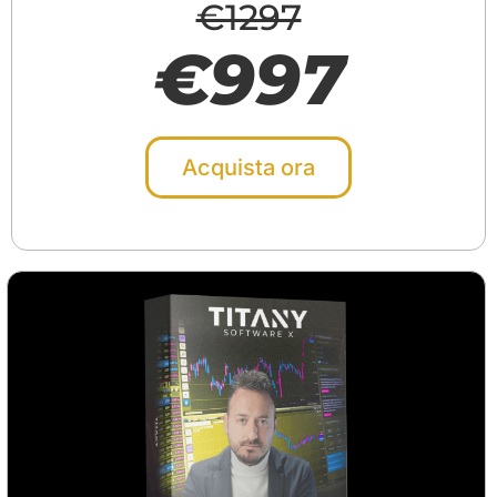
€1297
€997
Acquista ora